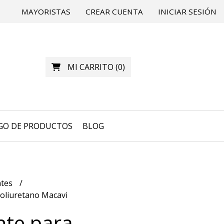
MAYORISTAS
CREAR CUENTA
INICIAR SESIÓN
MI CARRITO
(
0
)
GO DE PRODUCTOS
BLOG
ntes
poliuretano Macavi
nte para